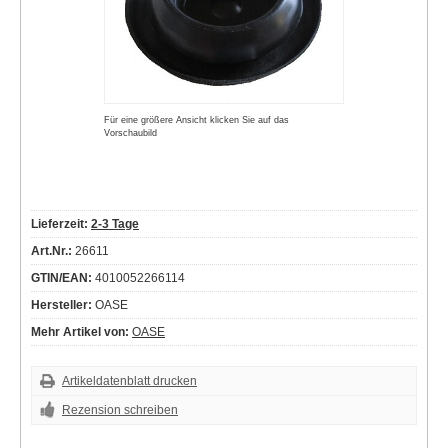
Für eine größere Ansicht klicken Sie auf das
Vorschaubild
Lieferzeit:
2-3 Tage
Art.Nr.:
26611
GTIN/EAN:
4010052266114
Hersteller:
OASE
Mehr Artikel von:
OASE
Artikeldatenblatt drucken
Rezension schreiben