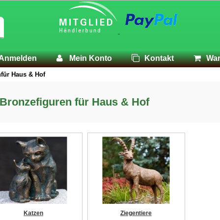
Anmelden
Mein Konto
Kontakt
War
für Haus & Hof
Bronzefiguren für Haus & Hof
Katzen
Ziegentiere